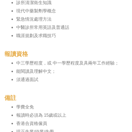
診所清潔衛生知識
現代中藥製劑學概念
緊急情況處理方法
中醫診所常用英語及普通話
職涯規劃及求職技巧
報讀資格
中三學歷程度，或 中一學歷程度及具兩年工作經驗；
能閱讀及理解中文；
須通過面試
備註
學費全免
報讀時必須為 15歲或以上
香港合資格僱員
現正失業/待業/失學