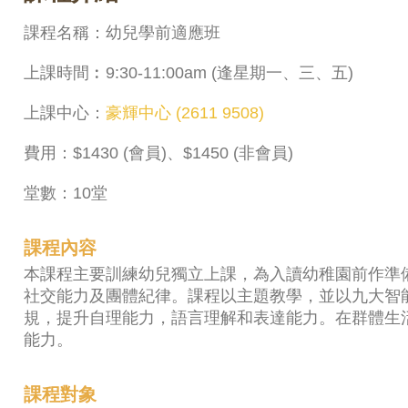
課程名稱：幼兒學前適應班
上課時間︰9:30-11:00am (逢星期一、三、五)
上課中心：
豪輝中心 (2611 9508)
費用：$1430 (會員)、$1450 (非會員)
堂數：10堂
課程內容
本課程主要訓練幼兒獨立上課，為入讀幼稚園前作準
社交能力及團體紀律。課程以主題教學，並以九大智
規，提升自理能力，語言理解和表達能力。在群體生
能力。
課程對象