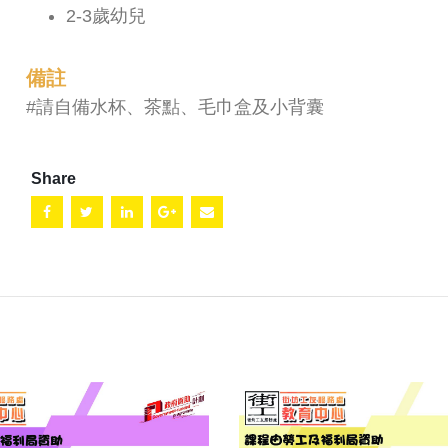
2-3歲幼兒
備註
#請自備水杯、茶點、毛巾盒及小背囊
Share