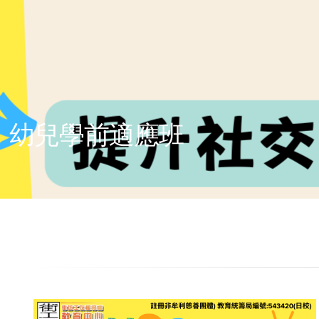
幼兒學前適應班