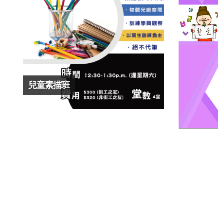
兒童素描班
基礎韓語