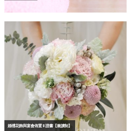
婚禮花飾與宴會佈置 II 證書【兼讀制】