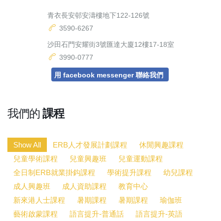
青衣長安邨安濤樓地下122-126號
3590-6267
沙田石門安耀街3號匯達大廈12樓17-18室
3990-0777
用 facebook messenger 聯絡我們
我們的
課程
Show All
ERB人才發展計劃課程
休閒興趣課程
兒童學術課程
兒童興趣班
兒童運動課程
全日制ERB就業掛鈎課程
學術提升課程
幼兒課程
成人興趣班
成人資助課程
教育中心
新來港人士課程
暑期課程
暑期課程
瑜伽班
藝術啟蒙課程
語言提升-普通話
語言提升-英語