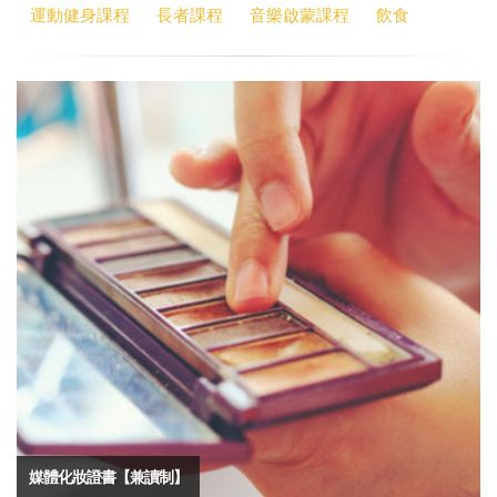
運動健身課程
長者課程
音樂啟蒙課程
飲食
媒體化妝證書【兼讀制】