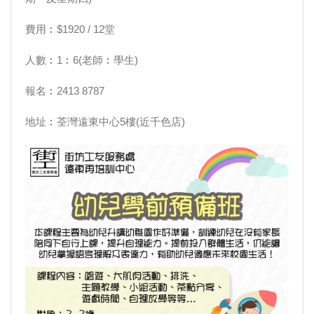
費用︰$1920 / 12堂
人數︰1︰6(老師︰學生)
報名︰2413 8787
地址︰荃灣遠東中心5樓(近千色店)