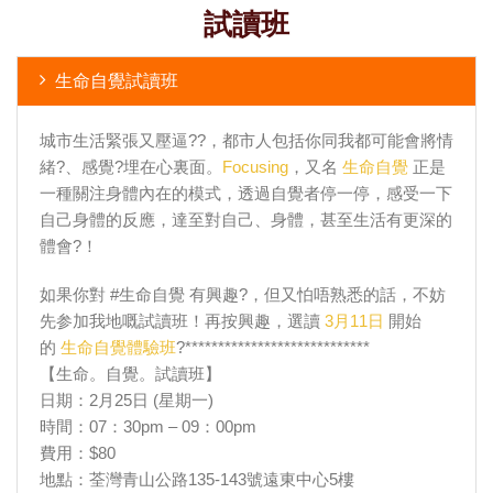
試讀班
生命自覺試讀班
城市生活緊張又壓逼
?
?
，都市人包括你同我都可能會將情
緒
?
、感覺
?
埋在心裏面。
Focusing
，又名
生命自覺
正是
一種關注身體內在的模式，透過自覺者停一停，感受一下
自己身體的反應，達至對自己、身體，甚至生活有更深的
體會
?
！
如果你對 #生命自覺 有興趣
?
，但又怕唔熟悉的話，不妨
先参加我地嘅試讀班！再按興趣，選讀
3月11日
開始
的
生命自覺體驗班
?**************************
**
【生命。自覺。試讀班】
日期：2月25日 (星期一)
時間：07：30pm – 09：00pm
費用：$80
地點：荃灣青山公路135-143號遠東中心5樓