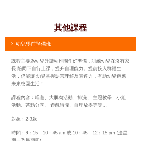
其他課程
幼兒學前預備班
課程主要為幼兒升讀幼稚園作好準備，訓練幼兒在沒有家
長 陪同下自行上課，提升自理能力。提前投入群體生
活，仍能讓 幼兒掌握語言理解及表達力，有助幼兒適應
未來校園生活！
課程內容︰唱遊、大肌肉活動、排洗、 主題教學、小組
活動、茶點分享、 遊戲時間、自理放學等等…
對象︰2-3歲
時間︰9︰15 – 10︰45 am 或 10︰45 – 12︰15 pm (逢星
期一及星期四)