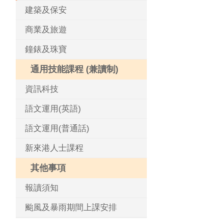
建築及保安
商業及旅遊
鐘錶及珠寶
通用技能課程 (兼讀制)
資訊科技
語文運用(英語)
語文運用(普通話)
新來港人士課程
其他事項
報讀須知
颱風及暴雨期間上課安排