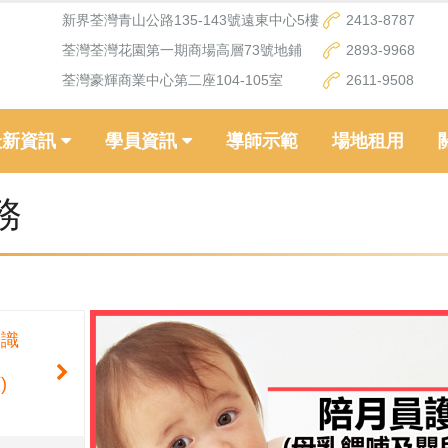
新界荃灣青山公路135-143號遠東中心5樓
2413-8787
荃灣荃灣花園第一期商場高層73號地鋪
2893-9968
荃灣豪輝商業中心第二座104-105室
2611-9508
最新資訊
學員資訊
導師示範
場地租用
務
知識
)