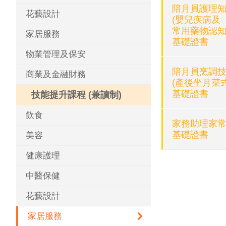
陪月員護理
花藝設計
(嬰兒疾病及
常用藥物認知
家居服務
基礎證書
物業管理及保安
陪月員烹調
商業及金融財務
(產後坐月菜式
基礎證書
技能提升課程 (兼讀制)
飲食
家務助理家
基礎證書
美容
健康護理
中醫保健
花藝設計
家居服務