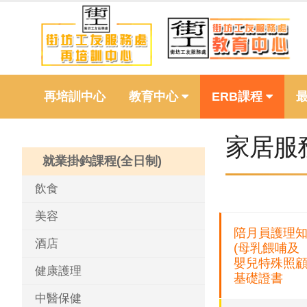
再培訓中心
教育中心
ERB課程
家居服
就業掛鈎課程(全日制)
飲食
美容
陪月員護理
酒店
(母乳餵哺及
嬰兒特殊照顧
健康護理
基礎證書
中醫保健