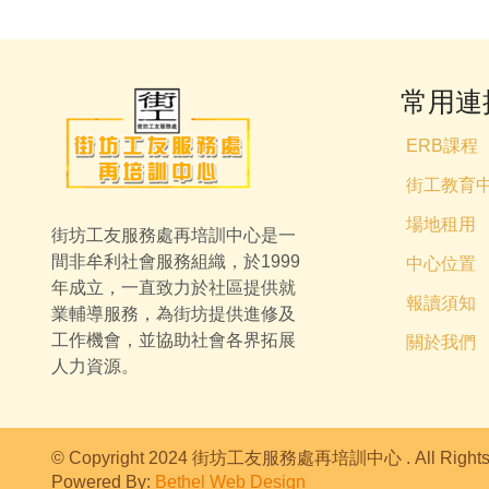
常用連
ERB課程
街工教育
場地租用
街坊工友服務處再培訓中心是一
間非牟利社會服務組織，於1999
中心位置
年成立，一直致力於社區提供就
報讀須知
業輔導服務，為街坊提供進修及
工作機會，並協助社會各界拓展
關於我們
人力資源。
© Copyright 2024 街坊工友服務處再培訓中心 . All Rights 
Powered By:
Bethel Web Design