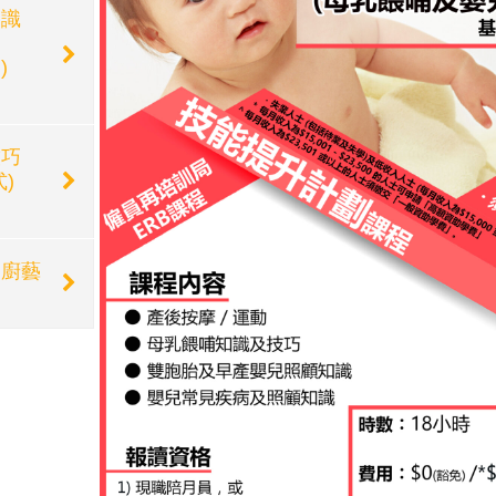
知識
)
技巧
)
常廚藝