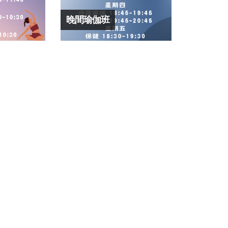
晚間瑜伽班