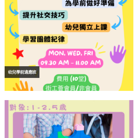
幼兒學前適應班