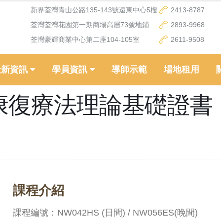
新界荃灣青山公路135-143號遠東中心5樓
2413-8787
荃灣荃灣花園第一期商場高層73號地鋪
2893-9968
荃灣豪輝商業中心第二座104-105室
2611-9508
最新資訊
學員資訊
導師示範
場地租用
康復療法理論基礎證書
課程介紹
課程編號：NW042HS (日間) / NW056ES(晚間)