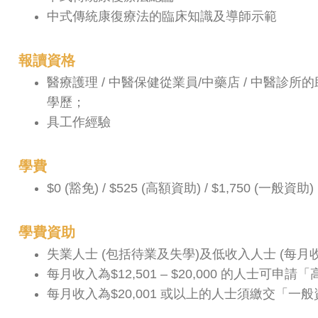
中式傳統康復療法的臨床知識及導師示範
報讀資格
醫療護理 / 中醫保健從業員/中藥店 / 中醫
學歷；
具工作經驗
學費
$0 (豁免) / $525 (高額資助) / $1,750 (一般資助)
學費資助
失業人士 (包括待業及失學)及低收入人士 (每月收入
每月收入為$12,501 – $20,000 的人士可申
每月收入為$20,001 或以上的人士須繳交「一