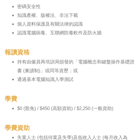
密碼安全性
知識產權、版權法、非法下載
個人資料保護及有關法律的認識
認識電腦病毒、互聯網防毒軟件及防火牆
報讀資格
持有由僱員再培訓局頒發的「電腦概念和鍵盤操作基礎證
書 (兼讀制)」或同等資歷；或
通過基本電腦知識入學測試
學費
$0 (豁免) / $450 (高額資助) / $2,250 (一般資助)
學費資助
失業人士 (包括待業及失學)及低收入人士 (每月收入為