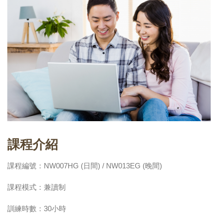
課程介紹
課程編號：NW007HG (日間) / NW013EG (晚間)
課程模式：兼讀制
訓練時數：30小時