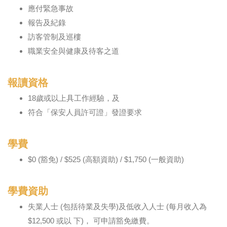
應付緊急事故
報告及紀錄
訪客管制及巡樓
職業安全與健康及待客之道
報讀資格
18歲或以上具工作經驗，及
符合「保安人員許可證」發證要求
學費
$0 (豁免) / $525 (高額資助) / $1,750 (一般資助)
學費資助
失業人士 (包括待業及失學)及低收入人士 (每月收入為
$12,500 或以 下)， 可申請豁免繳費。