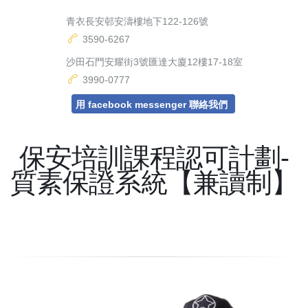
青衣長安邨安濤樓地下122-126號
3590-6267
沙田石門安耀街3號匯達大廈12樓17-18室
3990-0777
用 facebook messenger 聯絡我們
保安培訓課程認可計劃-
質素保證系統【兼讀制】