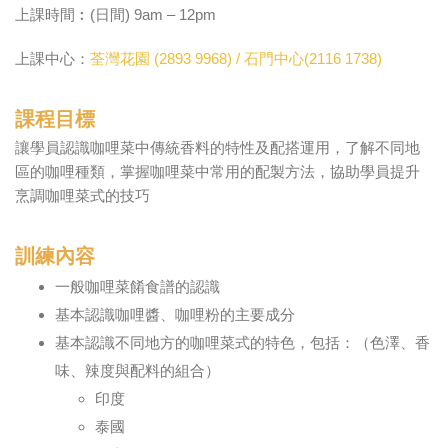
上課時間︰(日間) 9am – 12pm
上課中心：
荃灣花園 (2893 9968) / 石門中心(2116 1738)
課程目標
讓學員認識咖哩菜中傳統香料的特性及配搭運用，了解不同地
區的咖哩種類，掌握咖哩菜中常用的配製方法，協助學員提升
烹調咖哩菜式的技巧
訓練內容
一般咖哩菜餚食譜的認識
基本認識咖哩醬、咖哩粉的主要成分
基本認識不同地方的咖哩菜式的特色，包括：（色澤、香
味、辣度與配料的組合）
印度
泰國