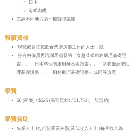
日本
港式咖哩
烹調不同地方的一般咖哩菜餚
報讀資格
現職或曾任職飲食業廚房部工作的人士；或
持有由僱員再培訓局頒發的「泰越菜式廚務助理基礎證
書」、「日本料理初級廚師基礎證書」、「茶餐廳廚吧助
理基礎證書」、「廚務助理基礎證書」或同等資歷
學費
$0 (豁免) / $525 (高額資助) / $1,750 (一般資助)
學費資助
失業人士 (包括待業及失學)及低收入人士 (每月收入為