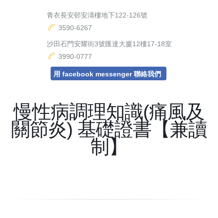
青衣長安邨安濤樓地下122-126號
3590-6267
沙田石門安耀街3號匯達大廈12樓17-18室
3990-0777
用 facebook messenger 聯絡我們
慢性病調理知識(痛風及
關節炎) 基礎證書【兼讀
制】