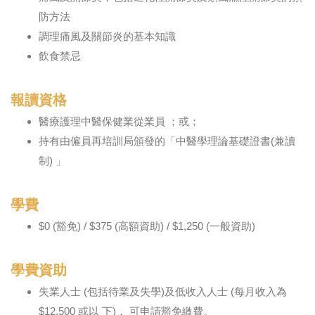
防方法
調理痛風及關節炎的基本知識
飲食禁忌
報讀資格
醫療護理中醫保健業從業員 ；或；
持有由僱員再培訓局頒發的「中醫學理論基礎證書(兼讀
制) 」
學費
$0 (豁免) / $375 (高額資助) / $1,250 (一般資助)
學費資助
失業人士 (包括待業及失學)及低收入人士 (每月收入為
$12,500 或以 下)， 可申請豁免繳費。