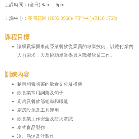
上課時間︰(全日) 9am – 6pm
上課中心：
荃灣花園 (2893 9968)/ 石門中心(2116 1738)
課程目標
讓學員掌握東南亞菜餐飲從業員的專業技術，以應付業內
人力需求，與及協助畢業學員入職餐飲業工作。
訓練內容
越南和泰國菜的飲食文化及禮儀
飲食業常用詞彙及句子
廚房及餐飲部組織和職能
廚房設施及工具運用
飲食業工作安全及防火常識
泰式食品製作
冷、熱湯及汁製作