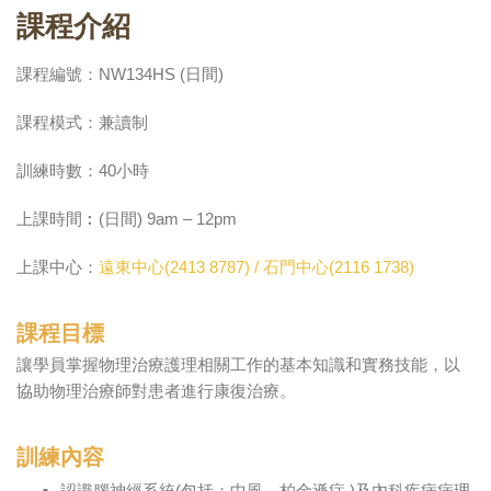
課程介紹
課程編號：NW134HS (日間)
課程模式：兼讀制
訓練時數：40小時
上課時間︰(日間) 9am – 12pm
上課中心：
遠東中心(2413 8787) / 石門中心(2116 1738)
課程目標
讓學員掌握物理治療護理相關工作的基本知識和實務技能，以
協助物理治療師對患者進行康復治療。
訓練內容
認識腦神經系統(包括：中風，柏金遜症 )及內科疾病病理