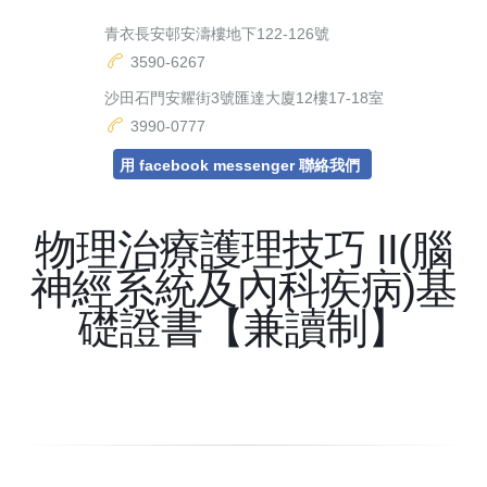
青衣長安邨安濤樓地下122-126號
3590-6267
沙田石門安耀街3號匯達大廈12樓17-18室
3990-0777
用 facebook messenger 聯絡我們
物理治療護理技巧 II(腦
神經系統及內科疾病)基
礎證書【兼讀制】