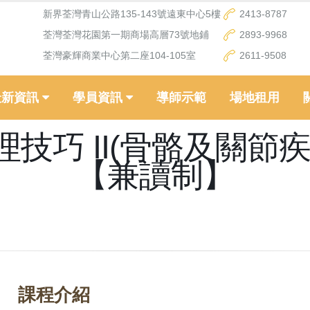
新界荃灣青山公路135-143號遠東中心5樓
2413-8787
荃灣荃灣花園第一期商場高層73號地鋪
2893-9968
荃灣豪輝商業中心第二座104-105室
2611-9508
最新資訊
學員資訊
導師示範
場地租用
技巧 II(骨骼及關節
【兼讀制】
課程介紹