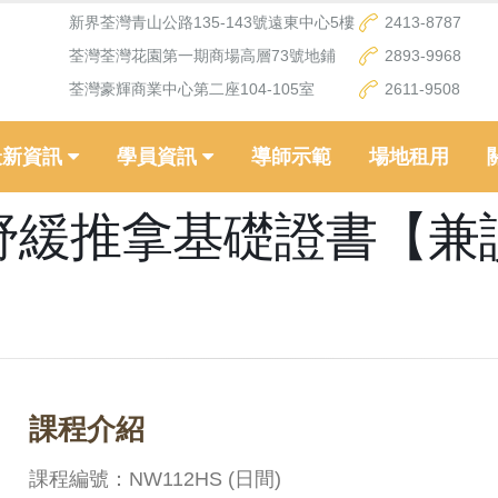
新界荃灣青山公路135-143號遠東中心5樓
2413-8787
荃灣荃灣花園第一期商場高層73號地鋪
2893-9968
荃灣豪輝商業中心第二座104-105室
2611-9508
最新資訊
學員資訊
導師示範
場地租用
舒緩推拿基礎證書【兼
課程介紹
課程編號：NW112HS (日間)