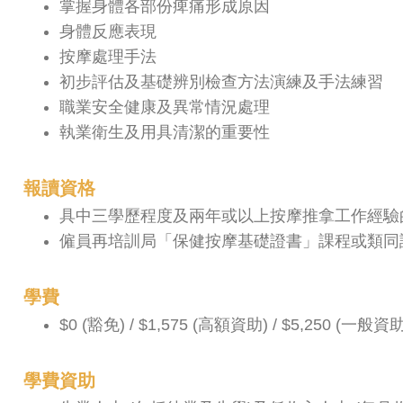
掌握身體各部份痺痛形成原因
身體反應表現
按摩處理手法
初步評估及基礎辨別檢查方法演練及手法練習
職業安全健康及異常情況處理
執業衛生及用具清潔的重要性
報讀資格
具中三學歷程度及兩年或以上按摩推拿工作經驗
僱員再培訓局「保健按摩基礎證書」課程或類同
學費
$0 (豁免) / $1,575 (高額資助) / $5,250 (一般資助
學費資助