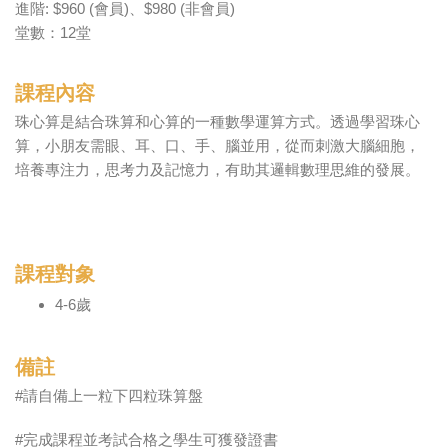
進階: $960 (會員)、$980 (非會員)
堂數：12堂
課程內容
珠心算是結合珠算和心算的一種數學運算方式。透過學習珠心
算，小朋友需眼、耳、口、手、腦並用，從而刺激大腦細胞，
培養專注力，思考力及記憶力，有助其邏輯數理思維的發展。
課程對象
4-6歲
備註
#請自備上一粒下四粒珠算盤
#完成課程並考試合格之學生可獲發證書